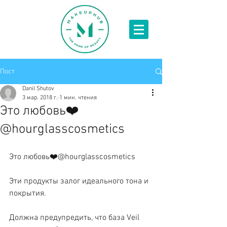
Пост
Danil Shutov
3 мар. 2018 г.
1 мин. чтения
Это любовь❤️
@hourglasscosmetics
Это любовь❤️@hourglasscosmetics 
Эти продукты залог идеального тона и 
покрытия. 
Должна предупредить, что база Veil 