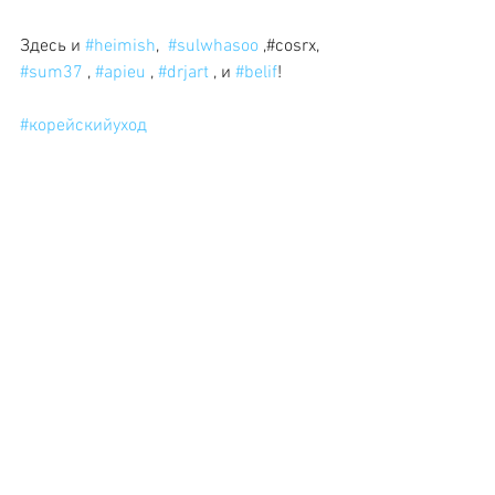
Здесь и 
#heimish
,  
#sulwhasoo
 ,#cosrx, 
#sum37
 , 
#apieu
 , 
#drjart
 , и 
#belif
! 
#корейскийуход