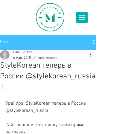
Пост
Danil Shutov
6 мар. 2018 г.
1 мин. чтения
StyleKorean теперь в
России @stylekorean_russia
!
Ура! Ура! StyleKorean теперь в России 
@stylekorean_russia !
Сайт пополняется продуктами прямо 
на глазах. 