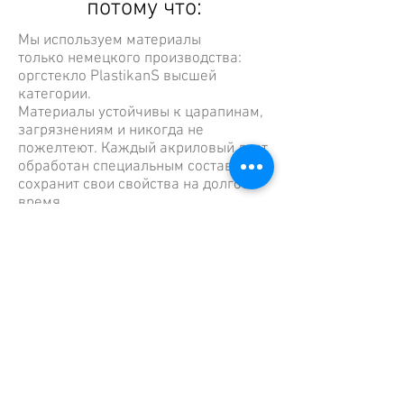
потому что:
Мы используем материалы
только немецкого производства:
оргстекло PlastikanS высшей
категории.
Материалы устойчивы к царапинам,
загрязнениям и никогда не
пожелтеют. Каждый акриловый лист
обработан специальным составом и
сохранит свои свойства на долгое
время.
Мы сами разрабатываем
дизайн органайзеров для косметики
и производим их на
специализированной фабрике в
Ленинградской области.