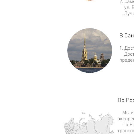
2. Са
ул. Ва
Лучше
В Сан
1. До
Доста
преде
По Ро
Мы исп
экспре
По Рос
трансп