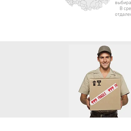
выбира
В сред
отдале