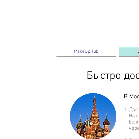
MakeUpHub
Быстро до
В Мос
1. До
На сл
Если 
через